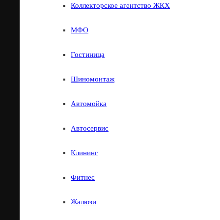
Коллекторское агентство ЖКХ
Коллекторское агентство
Реализованных
МФО
проектов
Коллекторское агентство ЖКХ
Гостиница
МФО
65
Шиномонтаж
Гостиница
Автомойка
Шиномонтаж
Регионов нашей
Автосервис
страны
Автомойка
Клининг
Автосервис
16
Фитнес
Клининг
Жалюзи
Фитнес
Стран по всему